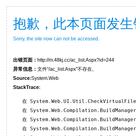
抱歉，此本页面发生
Sorry, the site now can not be accessed.
出错页面：
http://m.48kj.cc/ac_list.Aspx?id=244
异常信息：
文件“/ac_list.Aspx”不存在。
Source:
System.Web
StackTrace:
   在 System.Web.UI.Util.CheckVirtualFile
   在 System.Web.Compilation.BuildManager
   在 System.Web.Compilation.BuildManager
   在 System.Web.Compilation.BuildManager